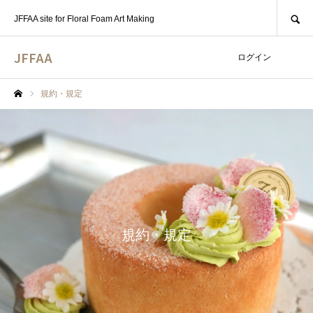
SEARCH
JFFAA site for Floral Foam Art Making
JFFAA
ログイン
規約・規定
ホーム
規約・規定